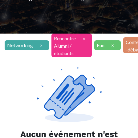
Rencontre
×
Confé
Networking
×
Fun
×
Alumni /
-déba
étudiants
Aucun événement n'est