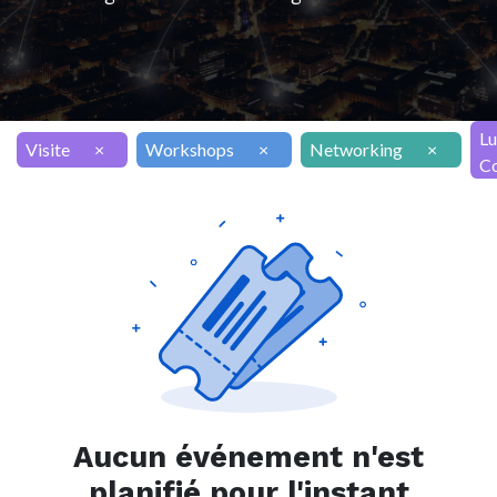
Lu
Visite
×
Workshops
×
Networking
×
Co
Aucun événement n'est
planifié pour l'instant