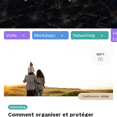
Lu
Visite
×
Workshops
×
Networking
×
Co
SEPT.
05
Conférence - débat
Networking
Comment organiser et protéger