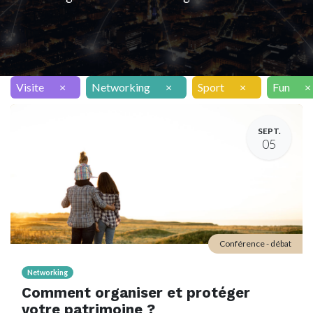
Visite
×
Networking
×
Sport
×
Fun
×
SEPT.
05
Conférence - débat
Networking
Comment organiser et protéger
votre patrimoine ?