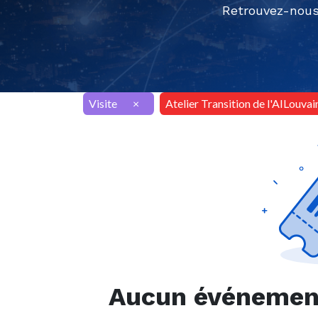
Retrouvez-nous
Visite
×
Atelier Transition de l'AILouvai
Aucun événement 