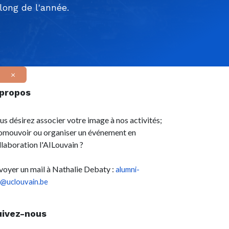
ong de l'année.
×
 propos
us désirez associer votre image à nos activités;
omouvoir ou organiser un événement en
llaboration l'AILouvain ?
voyer un mail à Nathalie Debaty :
alumni-
l@uclouvain.be
uivez-nous