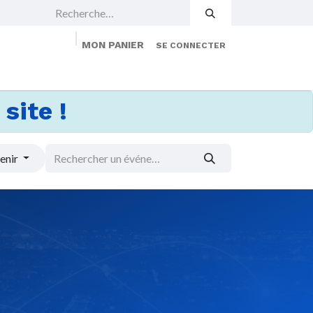
MON PANIER
SE CONNECTER
 Events
Jobs
À propos
Membership
site !
enir