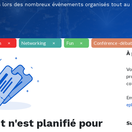
 lors des nombreux événements organisés tout au l
n
×
Networking
×
Fun
×
Conférence -débat
À
Vo
pr
co
En
ep
n'est planifié pour
S