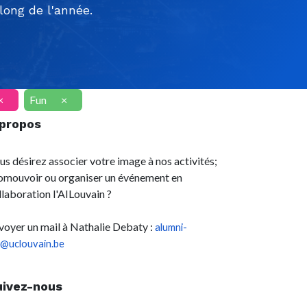
ong de l'année.
×
Fun
×
 propos
us désirez associer votre image à nos activités;
omouvoir ou organiser un événement en
llaboration l'AILouvain ?
voyer un mail à Nathalie Debaty :
alumni-
l@uclouvain.be
uivez-nous