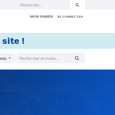
MON PANIER
SE CONNECTER
 Events
Jobs
À propos
Membership
site !
ents