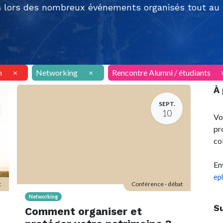
 lors des nombreux événements organisés tout au l
n
×
Networking
×
Rencontre Alumni / étudiants
À
SEPT.
10
Vo
pr
co
En
ep
t
Conférence - débat
Networking
S
Comment organiser et