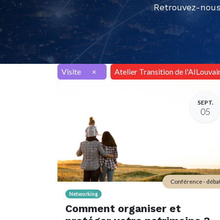
Retrouvez-nous
Visite
×
Atelier Transition de l'AILouvai
SEPT.
05
Conférence - déba
Networking
Comment organiser et