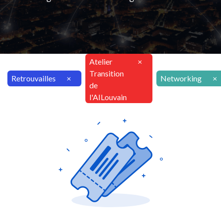
Atelier
×
Transition
Retrouvailles
×
Networking
×
de
l'AILouvain