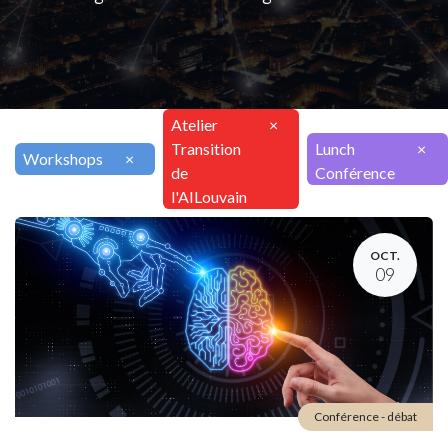
Atelier
×
Transition
Lunch
×
Workshops
×
de
Conférence
l'AILouvain
OCT.
09
Conférence - débat