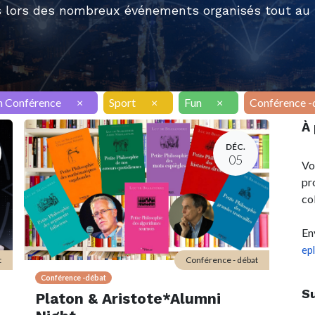
 lors des nombreux événements organisés tout au l
h Conférence
×
Sport
×
Fun
×
Conférence -
À
DÉC.
05
Vo
pr
co
En
ep
t
Conférence - débat
Conférence -débat
S
Platon & Aristote*Alumni