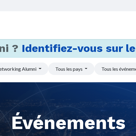
Accueil
Services
Actus et
ni ?
Identifiez-vous sur le 
etworking Alumni
Tous les pays
Tous les événem
Événements