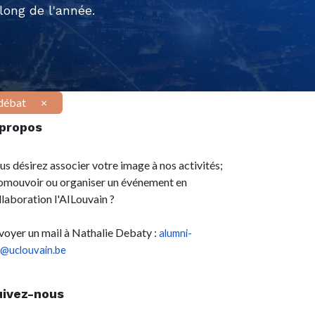
ong de l'année.
débat
×
 propos
us désirez associer votre image à nos activités;
omouvoir ou organiser un événement en
llaboration l'AILouvain ?
voyer un mail à Nathalie Debaty :
alumni-
l@uclouvain.be
uivez-nous