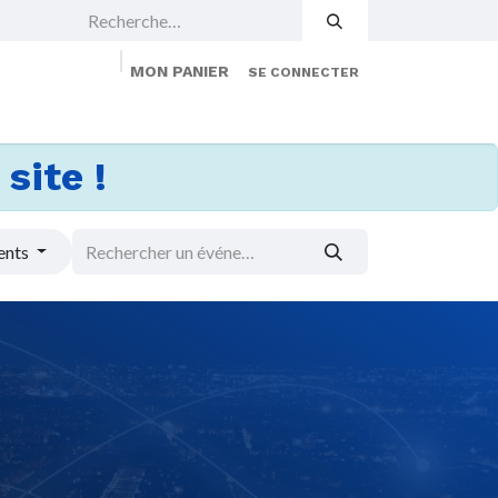
MON PANIER
SE CONNECTER
 Events
Jobs
À propos
Membership
site !
ents