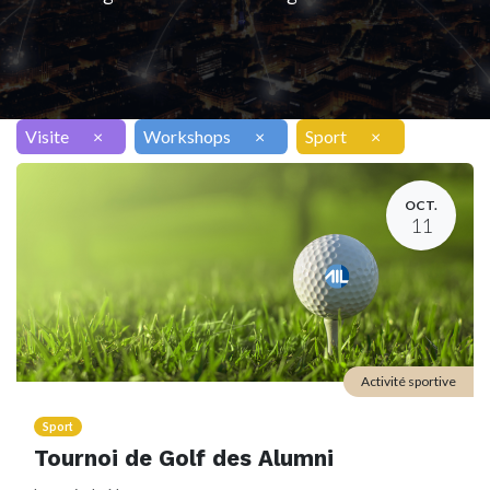
Visite
×
Workshops
×
Sport
×
OCT.
11
Activité sportive
Sport
Tournoi de Golf des Alumni