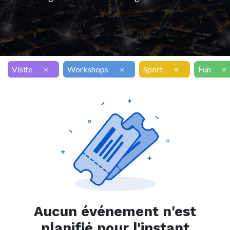
Visite
×
Workshops
×
Sport
×
Fun
×
Aucun événement n'est
planifié pour l'instant