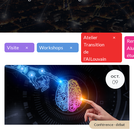
Atelier
×
Ren
Transition
Visite
×
Workshops
×
Alu
de
étu
l'AILouvain
OCT.
09
Conférence - débat