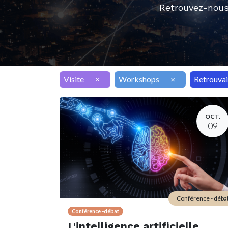
Retrouvez-nous
Visite
×
Workshops
×
Retrouvai
OCT.
09
Conférence - déba
Conférence -débat
L'intelligence artificielle