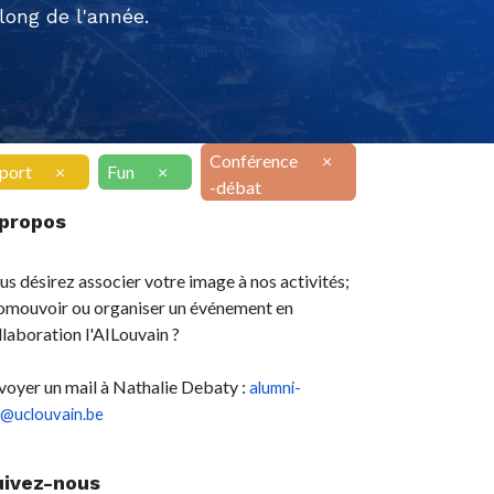
ong de l'année.
Conférence
×
port
×
Fun
×
-débat
 propos
us désirez associer votre image à nos activités;
omouvoir ou organiser un événement en
llaboration l'AILouvain ?
voyer un mail à Nathalie Debaty :
alumni-
l@uclouvain.be
uivez-nous