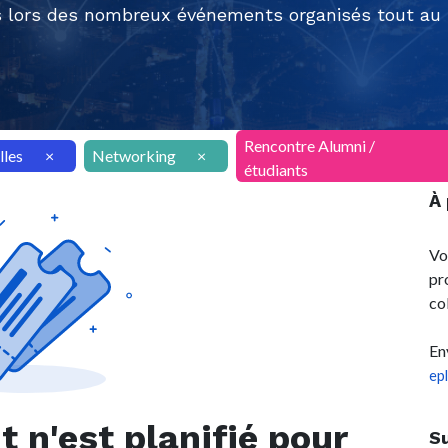
 lors des nombreux événements organisés tout au l
Rencontre Alumni /
lles
×
Networking
×
étudiants
À
Vo
pr
co
En
ep
n'est planifié pour
S