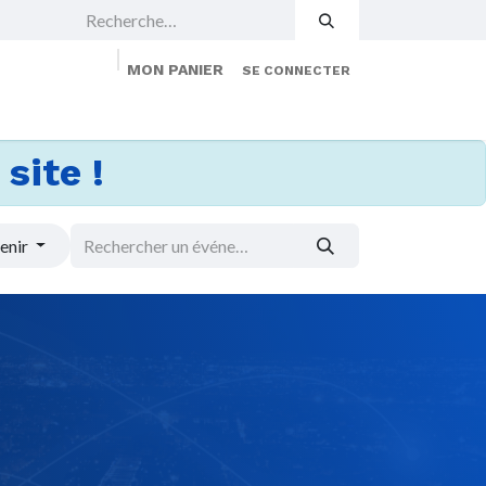
MON PANIER
SE CONNECTER
 Events
Jobs
À propos
Membership
site !
enir