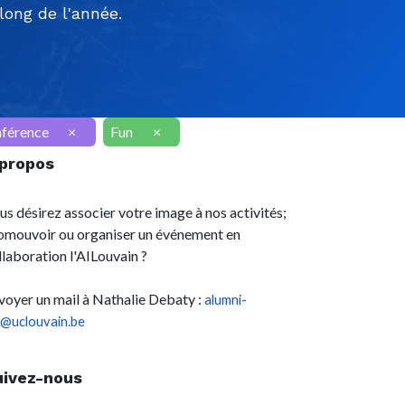
ong de l'année.
férence
×
Fun
×
 propos
us désirez associer votre image à nos activités;
omouvoir ou organiser un événement en
llaboration l'AILouvain ?
voyer un mail à Nathalie Debaty :
alumni-
l@uclouvain.be
uivez-nous