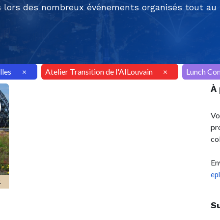
 lors des nombreux événements organisés tout au l
lles
×
Atelier Transition de l'AILouvain
×
Lunch Con
À
Vo
pr
co
En
ep
t
S