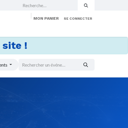
MON PANIER
SE CONNECTER
 Events
Jobs
À propos
Membership
site !
ents