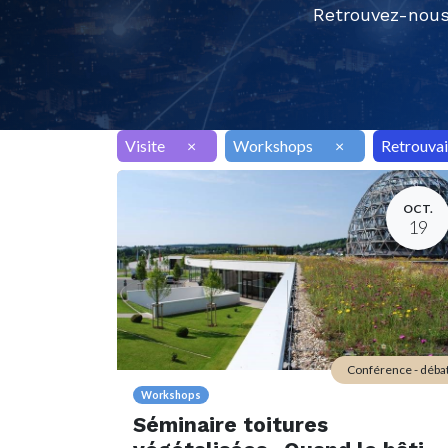
Retrouvez-nous
Visite
×
Workshops
×
Retrouvai
OCT.
19
Conférence - déba
Workshops
Séminaire toitures