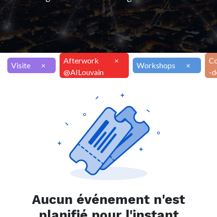
Afterwork
×
Co
Visite
×
Workshops
×
@AILouvain
-d
Aucun événement n'est
planifié pour l'instant