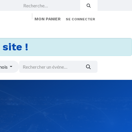
MON PANIER
SE CONNECTER
 Events
Jobs
À propos
Membership
site !
mois