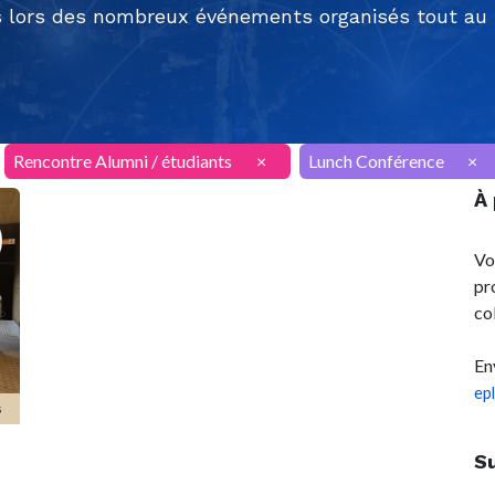
 lors des nombreux événements organisés tout au l
Rencontre Alumni / étudiants
×
Lunch Conférence
×
À
Vo
pr
co
En
ep
s
S