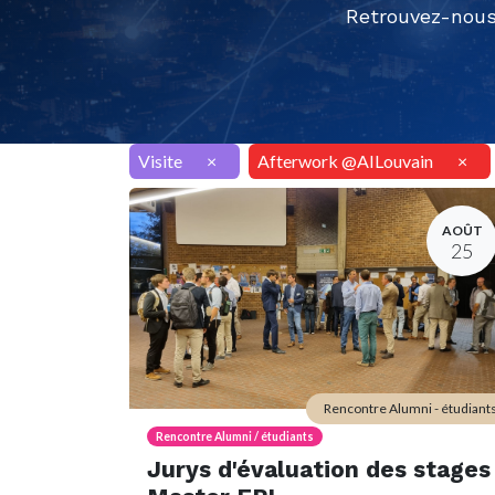
Retrouvez-nous
Visite
×
Afterwork @AILouvain
×
AOÛT
25
Rencontre Alumni - étudiant
Rencontre Alumni / étudiants
Jurys d'évaluation des stages