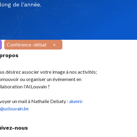
ong de l'année.
Conférence -débat
×
 propos
us désirez associer votre image à nos activités;
omouvoir ou organiser un événement en
llaboration l'AILouvain ?
voyer un mail à Nathalie Debaty :
alumni-
l@uclouvain.be
uivez-nous