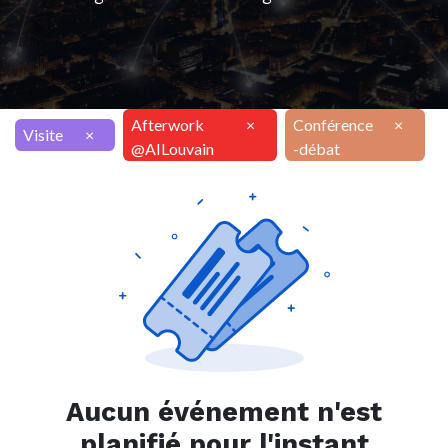
Afterwork
×
Conférence
×
Visite
×
@AILouvain
-débat
Aucun événement n'est
planifié pour l'instant