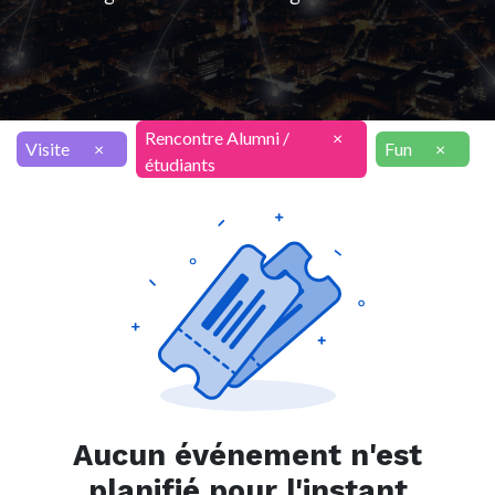
Rencontre Alumni /
×
Visite
×
Fun
×
étudiants
Aucun événement n'est
planifié pour l'instant