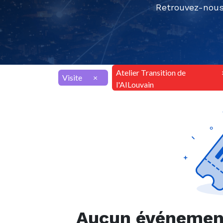
Retrouvez-nous
Atelier Transition de
Visite
×
l'AILouvain
Aucun événement 