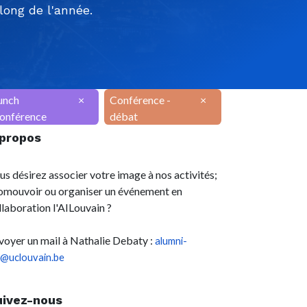
ong de l'année.
unch
×
Conférence -
×
onférence
débat
 propos
us désirez associer votre image à nos activités;
omouvoir ou organiser un événement en
llaboration l'AILouvain ?
voyer un mail à Nathalie Debaty :
alumni-
l@uclouvain.be
uivez-nous