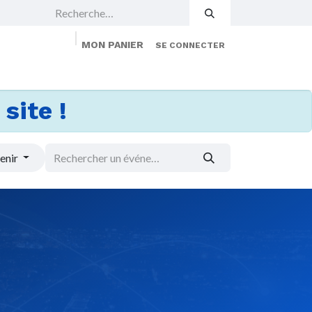
MON PANIER
SE CONNECTER
 Events
Jobs
À propos
Membership
site !
enir