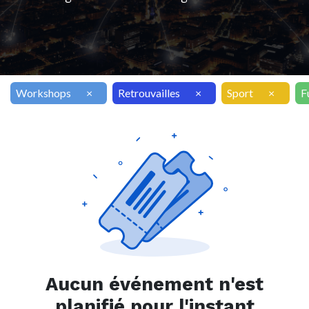
Workshops
×
Retrouvailles
×
Sport
×
F
Aucun événement n'est
planifié pour l'instant