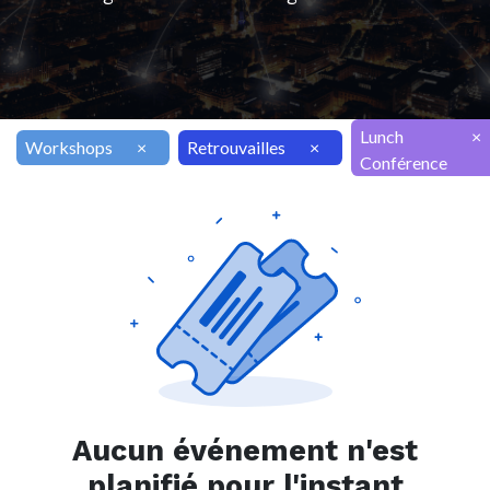
Lunch
×
Workshops
×
Retrouvailles
×
Conférence
Aucun événement n'est
planifié pour l'instant