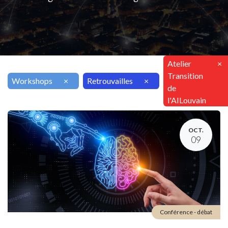
Atelier
×
Transition
Workshops
×
Retrouvailles
×
de
l'AILouvain
OCT.
09
Conférence - débat