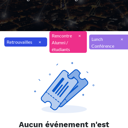
Rencontre
×
Lunch
×
Retrouvailles
×
Alumni /
Conférence
étudiants
Aucun événement n'est