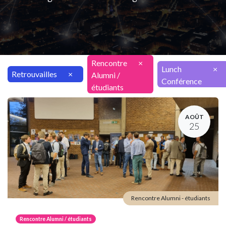
Rencontre
×
Lunch
×
Retrouvailles
×
Alumni /
Conférence
étudiants
AOÛT
25
Rencontre Alumni - étudiants
Rencontre Alumni / étudiants