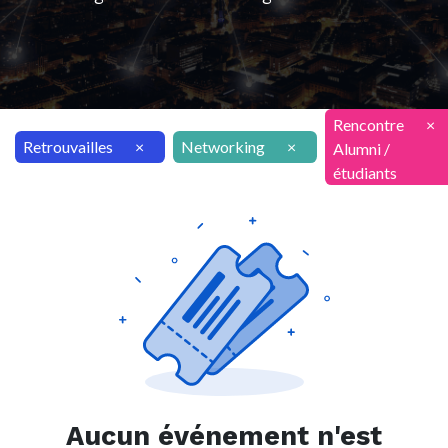
Rencontre
×
Retrouvailles
×
Networking
×
Alumni /
étudiants
Aucun événement n'est