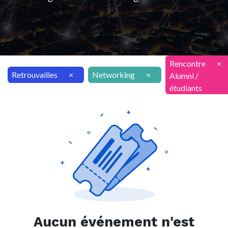
Rencontre
×
Retrouvailles
×
Networking
×
Alumni /
étudiants
Aucun événement n'est