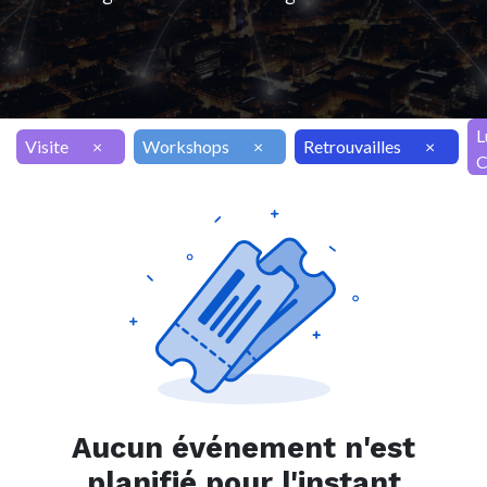
L
Visite
×
Workshops
×
Retrouvailles
×
C
Aucun événement n'est
planifié pour l'instant