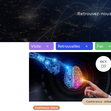
Retrouvez-nous
Visite
×
Retrouvailles
×
Fun
×
OCT.
09
Conférence - déba
Conférence -débat