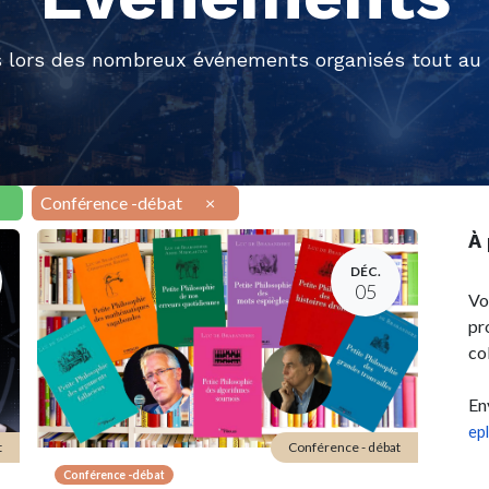
 lors des nombreux événements organisés tout au l
Conférence -débat
×
À
DÉC.
05
Vo
pr
co
En
ep
t
Conférence - débat
Conférence -débat