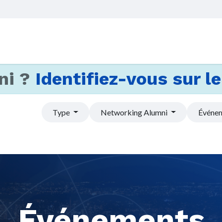
Accueil
Services
Actus et
ni ?
Identifiez-vous sur le 
Type
Networking Alumni
Événem
Événements