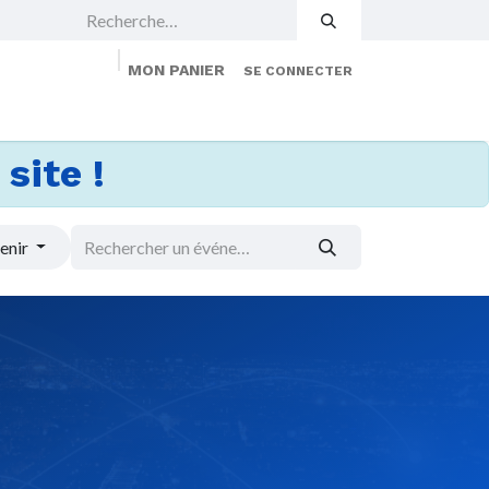
MON PANIER
SE CONNECTER
 Events
Jobs
À propos
Membership
site !
enir