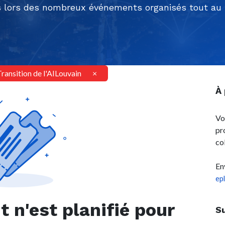
 lors des nombreux événements organisés tout au l
Transition de l'AILouvain
×
À
Vo
pr
co
En
ep
n'est planifié pour
S