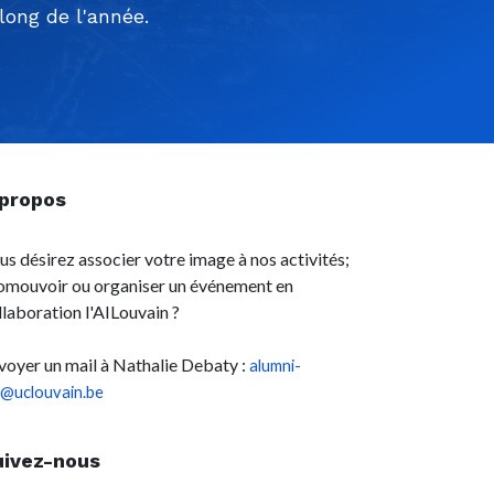
ong de l'année.
 propos
us désirez associer votre image à nos activités;
omouvoir ou organiser un événement en
llaboration l'AILouvain ?
voyer un mail à Nathalie Debaty :
alumni-
l@uclouvain.be
uivez-nous