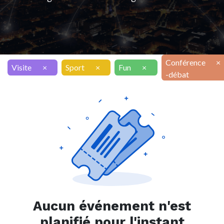
Conférence
×
Visite
×
Sport
×
Fun
×
-débat
Aucun événement n'est
planifié pour l'instant