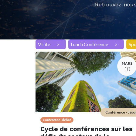
Retrouvez-nous
Visite
×
Lunch Conférence
×
Spo
MARS
10
Conférence - déba
Conférence -débat
Cycle de conférences sur les