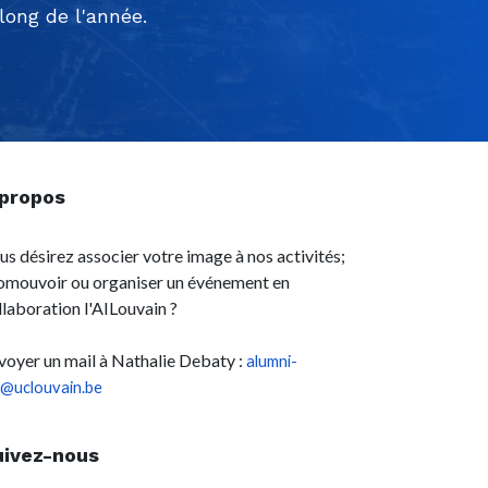
ong de l'année.
 propos
us désirez associer votre image à nos activités;
omouvoir ou organiser un événement en
llaboration l'AILouvain ?
voyer un mail à Nathalie Debaty :
alumni-
l@uclouvain.be
uivez-nous