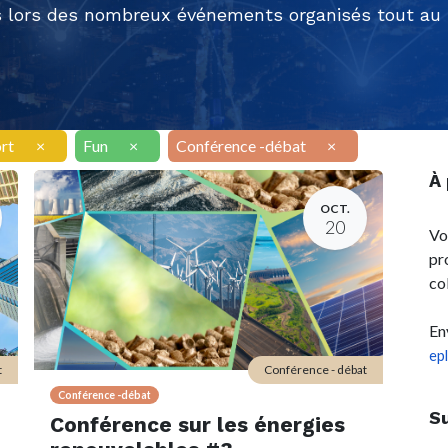
 lors des nombreux événements organisés tout au l
rt
×
Fun
×
Conférence -débat
×
À
OCT.
20
Vo
pr
co
En
ep
t
Conférence - débat
Conférence -débat
S
Conférence sur les énergies