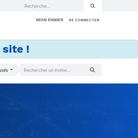
MON PANIER
SE CONNECTER
 Events
Jobs
À propos
Membership
site !
ssés