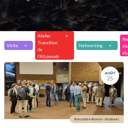
Atelier
×
Re
Transition
Visite
×
Networking
×
Al
de
ét
l'AILouvain
AOÛT
25
Rencontre Alumni - étudiants