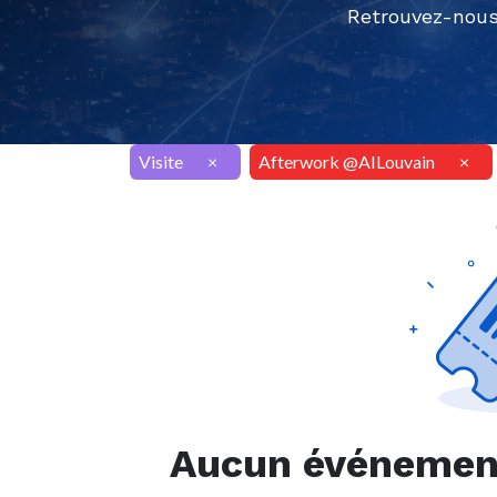
Retrouvez-nous
Visite
×
Afterwork @AILouvain
×
Aucun événement 