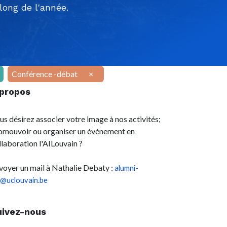
ong de l'année.
Conférence -débat
×
 propos
us désirez associer votre image à nos activités;
omouvoir ou organiser un événement en
llaboration l'AILouvain ?
voyer un mail à Nathalie Debaty :
alumni-
l@uclouvain.be
uivez-nous