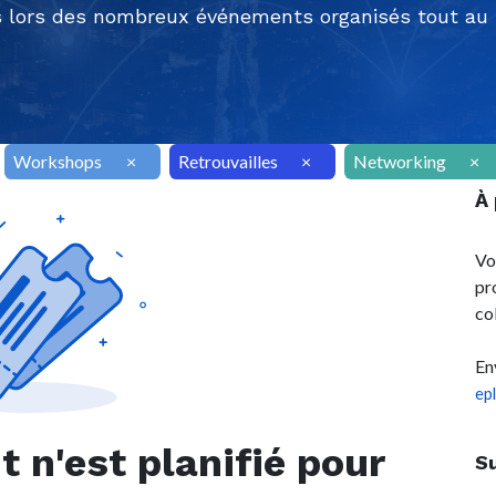
 lors des nombreux événements organisés tout au l
Workshops
×
Retrouvailles
×
Networking
×
À
Vo
pr
co
En
ep
n'est planifié pour
S