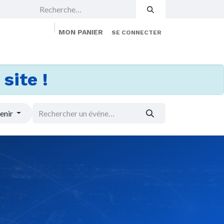
MON PANIER
SE CONNECTER
 Events
Jobs
À propos
Membership
site !
enir