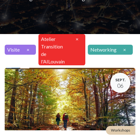
Atelier
×
Transition
Visite
×
Networking
×
de
l'AILouvain
SEPT.
06
Workshops