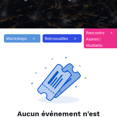
Rencontre
×
Workshops
×
Retrouvailles
×
Alumni /
étudiants
Aucun événement n'est