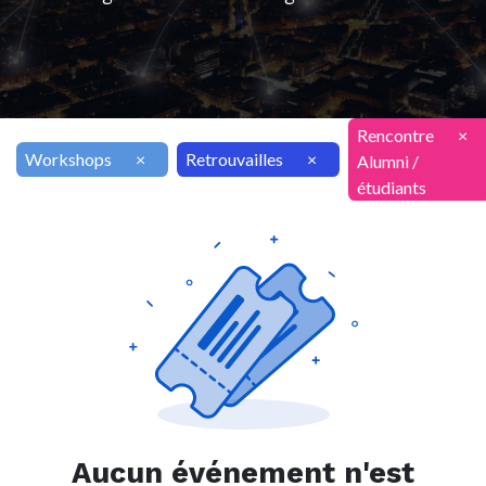
Rencontre
×
Workshops
×
Retrouvailles
×
Alumni /
étudiants
Aucun événement n'est