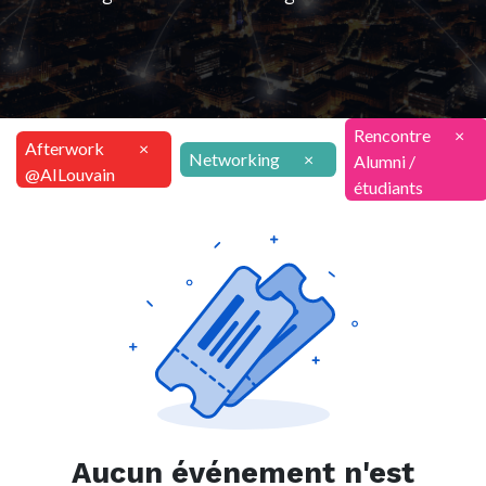
Rencontre
×
Afterwork
×
Networking
×
Alumni /
@AILouvain
étudiants
Aucun événement n'est