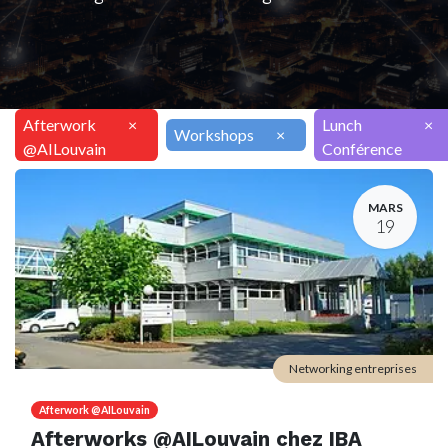
Afterwork
×
Lunch
×
Workshops
×
@AILouvain
Conférence
MARS
19
Networking entreprises
Afterwork @AILouvain
Afterworks @AILouvain chez IBA