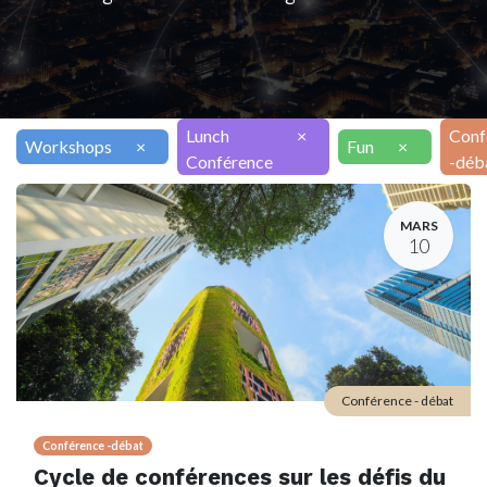
Lunch
×
Conf
Workshops
×
Fun
×
Conférence
-déb
MARS
10
Conférence - débat
Conférence -débat
Cycle de conférences sur les défis du