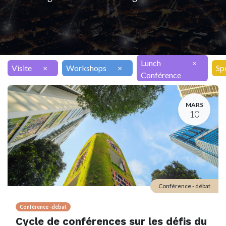
Lunch
×
Visite
×
Workshops
×
Sp
Conférence
MARS
10
Conférence - débat
Conférence -débat
Cycle de conférences sur les défis du