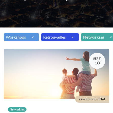
Workshops
×
Retrouvailles
×
Networking
×
SEPT.
10
Conférence - débat
Networking