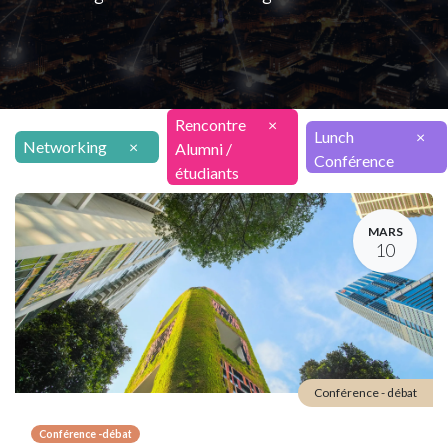
Rencontre
×
Lunch
×
Networking
×
Alumni /
Conférence
étudiants
MARS
10
Conférence - débat
Conférence -débat