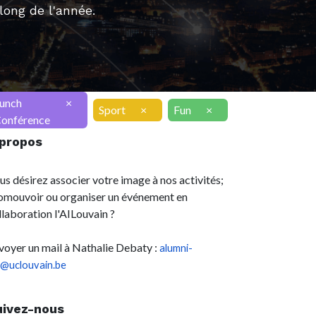
ong de l'année.
unch
×
Sport
×
Fun
×
onférence
 propos
us désirez associer votre image à nos activités;
omouvoir ou organiser un événement en
llaboration l'AILouvain ?
voyer un mail à Nathalie Debaty :
alumni-
l@uclouvain.be
uivez-nous