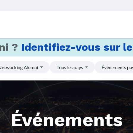
Accueil
Services
Actus et
ni ?
Identifiez-vous sur le 
Networking Alumni
Tous les pays
Événements pa
Événements