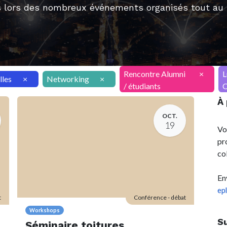
 lors des nombreux événements organisés tout au l
Rencontre Alumni
×
L
lles
×
Networking
×
/ étudiants
C
À
OCT.
19
Vo
pr
co
En
ep
t
Conférence - débat
Workshops
S
Séminaire toitures