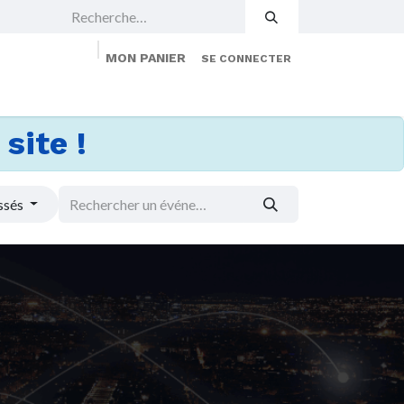
MON PANIER
SE CONNECTER
 Events
Jobs
À propos
Membership
site !
ssés