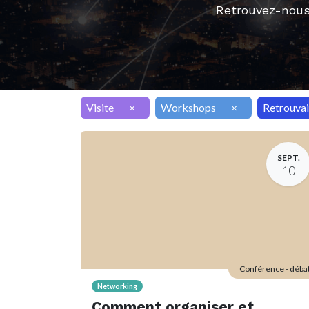
Retrouvez-nous
Visite
×
Workshops
×
Retrouvai
SEPT.
10
Conférence - déba
Networking
Comment organiser et