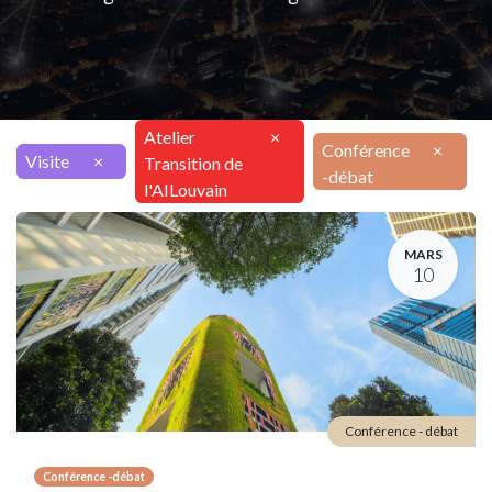
Atelier
×
Conférence
×
Visite
×
Transition de
-débat
l'AILouvain
MARS
10
Conférence - débat
Conférence -débat