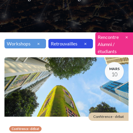
Rencontre
×
Workshops
×
Retrouvailles
×
Alumni /
étudiants
MARS
10
Conférence - débat
Conférence -débat