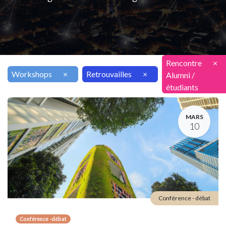
Rencontre
×
Workshops
×
Retrouvailles
×
Alumni /
étudiants
MARS
10
Conférence - débat
Conférence -débat