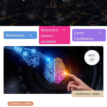
Rencontre
×
Lunch
×
Workshops
×
Alumni /
Conférence
étudiants
OCT.
09
Conférence - débat
Conférence -débat