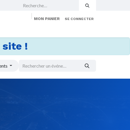
MON PANIER
SE CONNECTER
 Events
Jobs
À propos
Membership
site !
ents