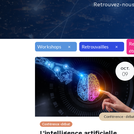
Retrouvez-nous
Re
Workshops
×
Retrouvailles
×
ét
OCT.
09
Conférence - déba
Conférence -débat
L'intelligence artificielle