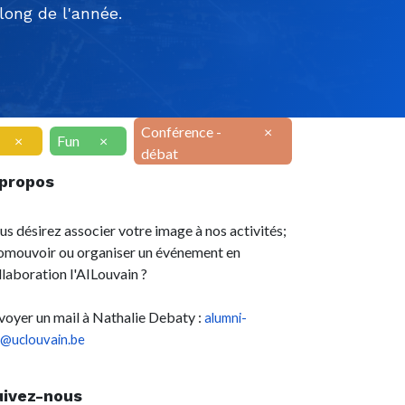
ong de l'année.
Conférence -
×
×
Fun
×
débat
 propos
us désirez associer votre image à nos activités;
omouvoir ou organiser un événement en
llaboration l'AILouvain ?
voyer un mail à Nathalie Debaty :
alumni-
l@uclouvain.be
uivez-nous