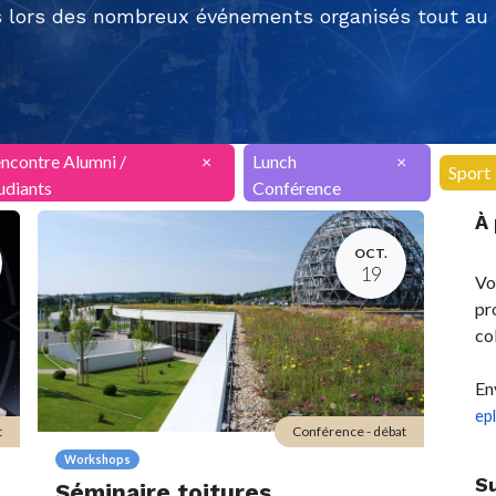
 lors des nombreux événements organisés tout au l
ncontre Alumni /
×
Lunch
×
Sport
udiants
Conférence
À
OCT.
19
Vo
pr
co
En
ep
t
Conférence - débat
Workshops
S
Séminaire toitures