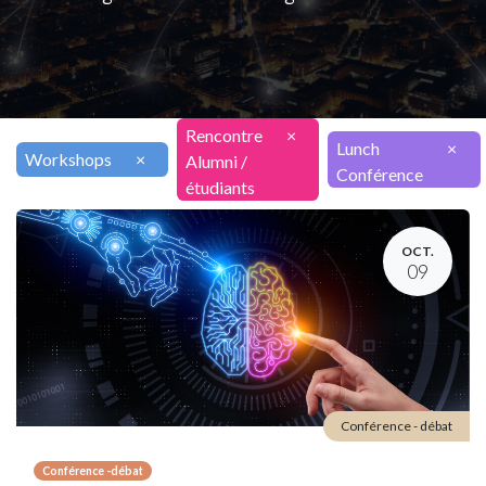
Rencontre
×
Lunch
×
Workshops
×
Alumni /
Conférence
étudiants
OCT.
09
Conférence - débat
Conférence -débat